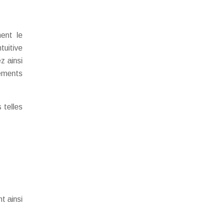
ment le
tuitive
z ainsi
tements
 telles
t ainsi