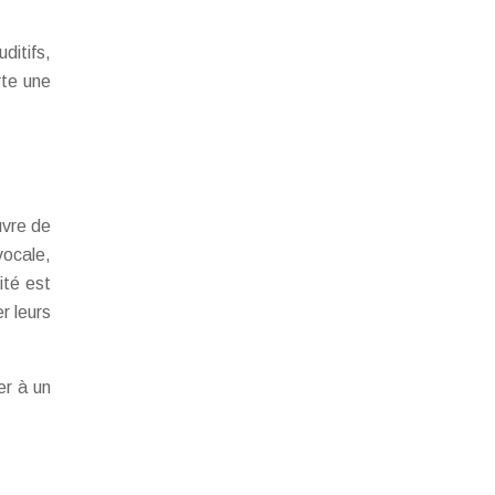
ditifs,
rte une
uvre de
vocale,
ité est
r leurs
er à un