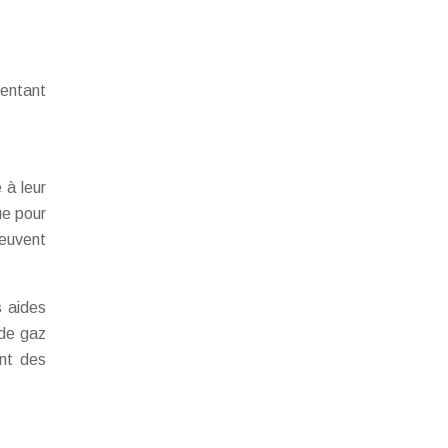
entant
 à leur
ue pour
peuvent
s aides
 de gaz
ant des