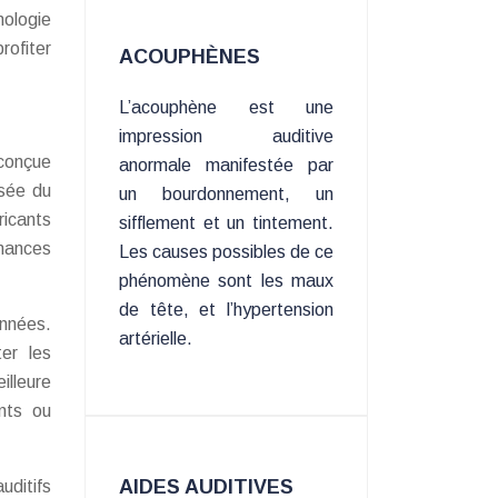
nologie
ofiter
ACOUPHÈNES
L’acouphène est une
impression auditive
 conçue
anormale manifestée par
isée du
un bourdonnement, un
ricants
sifflement et un tintement.
rmances
Les causes possibles de ce
phénomène sont les maux
de tête, et l’hypertension
années.
artérielle.
er les
lleure
nts ou
AIDES AUDITIVES
uditifs