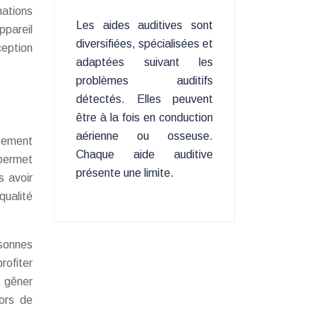
mations
Les aides auditives sont
ppareil
diversifiées, spécialisées et
ception
adaptées suivant les
problèmes auditifs
détectés. Elles peuvent
être à la fois en conduction
aérienne ou osseuse.
ctement
Chaque aide auditive
permet
présente une limite.
s avoir
qualité
sonnes
rofiter
t gêner
lors de