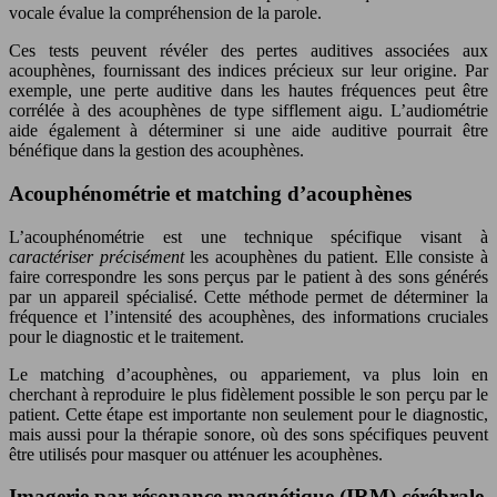
vocale évalue la compréhension de la parole.
Ces tests peuvent révéler des pertes auditives associées aux
acouphènes, fournissant des indices précieux sur leur origine. Par
exemple, une perte auditive dans les hautes fréquences peut être
corrélée à des acouphènes de type sifflement aigu. L’audiométrie
aide également à déterminer si une aide auditive pourrait être
bénéfique dans la gestion des acouphènes.
Acouphénométrie et matching d’acouphènes
L’acouphénométrie est une technique spécifique visant à
caractériser précisément
les acouphènes du patient. Elle consiste à
faire correspondre les sons perçus par le patient à des sons générés
par un appareil spécialisé. Cette méthode permet de déterminer la
fréquence et l’intensité des acouphènes, des informations cruciales
pour le diagnostic et le traitement.
Le matching d’acouphènes, ou appariement, va plus loin en
cherchant à reproduire le plus fidèlement possible le son perçu par le
patient. Cette étape est importante non seulement pour le diagnostic,
mais aussi pour la thérapie sonore, où des sons spécifiques peuvent
être utilisés pour masquer ou atténuer les acouphènes.
Imagerie par résonance magnétique (IRM) cérébrale